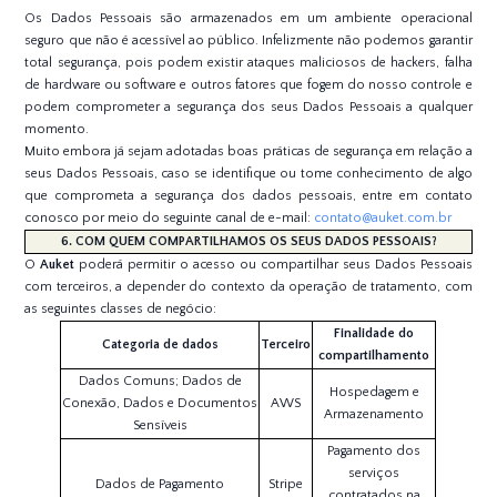
Os Dados Pessoais são armazenados em um ambiente operacional
seguro que não é acessível ao público. Infelizmente não podemos garantir
total segurança, pois podem existir ataques maliciosos de hackers, falha
de hardware ou software e outros fatores que fogem do nosso controle e
podem comprometer a segurança dos seus Dados Pessoais a qualquer
momento.
Muito embora já sejam adotadas boas práticas de segurança em relação a
seus Dados Pessoais, caso se identifique ou tome conhecimento de algo
que comprometa a segurança dos dados pessoais, entre em contato
conosco por meio do seguinte canal de e-mail:
contato@auket.com.br
6. COM QUEM COMPARTILHAMOS OS SEUS DADOS PESSOAIS?
O
Auket
poderá permitir o acesso ou compartilhar seus Dados Pessoais
com terceiros, a depender do contexto da operação de tratamento, com
as seguintes classes de negócio:
Finalidade do
Categoria de dados
Terceiro
compartilhamento
Dados Comuns; Dados de
Hospedagem e
Conexão, Dados e Documentos
AWS
Armazenamento
Sensíveis
Pagamento dos
serviços
Dados de Pagamento
Stripe
contratados na