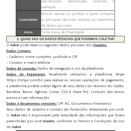
classificação, reprodução, exclusão e
avaliação.
Pessoa natural ou jurídica, a quem compete
Controlador
as principais decisões relativas ao tratamento
de dados pessoais.
Aviso
É este Aviso de Privacidade.
2. QUAIS SÃO OS DADOS PESSOAIS QUE PODEMOS COLETAR?
O
Auket
pode tratar os seguintes dados pessoais dos
Usuários
:
Dados Comuns:
- Cadastro: nome completo, profissão e CPF
- Contato: e-mail e telefone
Dados de conexão:
Dados de navegação e uso da plataforma
Dados de Pagamento:
Atualmente utilizamos a plataforma Stripe
(https://stripe.com/br) para realizar as nossas operações de pagamento,
a plataforma poderá coletar alguns de seus dados (ex: Número do Cartão,
Bandeira, Banco, Agência, Conta, CVV e chave Pix). Contudo não temos
acesso a suas informações.
Dados e documentos sensíveis:
CPF, RG, Documentos Financeiros
Seus dados de cadastro e contato são fornecidos diretamente por você.
O
Auket
não é responsável pela veracidade das informações que foram
preenchidas por você
Usuário
, conforme os Termos e Condições de Uso
do
Auket
.