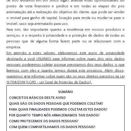
de 800 leiloeiros em um único lugar), analisar estas oportunidades do
ponto de vista financeiro e jurídico e em todas as etapas do pós
arrematação até a realização do objetivo do cliente, que pode ser vender
o imóvel para ganho de capital, locação para renda ou mudar-se para o
imóvel, caso seja arrematado para uso.
Para nós, tão importante quanto a excelência em nossos produtos e
serviços, é o respeito à privacidade e a proteção de dados de todas as
pessoas que de alguma forma fazem parte ou se relacionam com a
empresa.
Em atenção a estes valores, elaboramos este aviso de privacidade
destinado a você USUÁRIO para informar sobre quais dos seus dados
pessoais poderemos coletar, porque precisamos dos seus dados, o que
faremos com eles e quanto tempo durará este processo. Além disso,
queremos já te informar sobre quais são os seus direitos previstos na Lei
13.708/2018 (LGPD - Lei Geral de Proteção de Dados).
SUMÁRIO
CONCEITOS BÁSICOS DESTE AVISO
QUAIS SÃO OS DADOS PESSOAIS QUE PODEMOS COLETAR?
PARA QUAIS FINALIDADES PODEMOS COLETAR ESTES DADOS?
POR QUANTO TEMPO NÓS ARMAZENAMOS TAIS DADOS?
COMO PROTEGEMOS OS DADOS PESSOAIS?
COM QUEM COMPARTILHAMOS OS DADOS PESSOAIS?