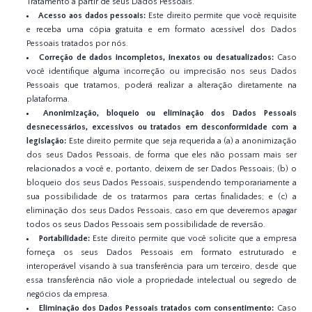
Tratamento a partir de seus Dados Pessoais.
Acesso aos dados pessoais:
Este direito permite que você requisite
e receba uma cópia gratuita e em formato acessível dos Dados
Pessoais tratados por nós.
Correção de dados incompletos, inexatos ou desatualizados:
Caso
você identifique alguma incorreção ou imprecisão nos seus Dados
Pessoais que tratamos, poderá realizar a alteração diretamente na
plataforma.
Anonimização, bloqueio ou eliminação dos Dados Pessoais
desnecessários, excessivos ou tratados em desconformidade com a
legislação:
Este direito permite que seja requerida a (a) a anonimização
dos seus Dados Pessoais, de forma que eles não possam mais ser
relacionados a você e, portanto, deixem de ser Dados Pessoais; (b) o
bloqueio dos seus Dados Pessoais, suspendendo temporariamente a
sua possibilidade de os tratarmos para certas finalidades; e (c) a
eliminação dos seus Dados Pessoais, caso em que deveremos apagar
todos os seus Dados Pessoais sem possibilidade de reversão.
Portabilidade:
Este direito permite que você solicite que a empresa
forneça os seus Dados Pessoais em formato estruturado e
interoperável visando à sua transferência para um terceiro, desde que
essa transferência não viole a propriedade intelectual ou segredo de
negócios da empresa.
Eliminação dos Dados Pessoais tratados com consentimento:
Caso