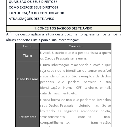
QUAIS SÃO OS SEUS DIREITOS?
COMO EXERCER SEUS DIREITOS?
IDENTIFICAÇÃO DO CONTROLADOR
ATUALIZAÇÕES DESTE AVISO
1. CONCEITOS BÁSICOS DESTE AVISO
A fim de descomplicar a leitura deste documento, apresentamos também
alguns conceitos úteis para a sua interpretação:
Termo
Conceito
É você, Usuário que é a pessoa física a quem
Titular
os Dados Pessoais se referem.
É uma informação relacionada a você e que
seja capaz de te identificar ou tornar possível
a sua identificação. São exemplos de dados
Dado Pessoal
pessoais que podem permitir a sua
identificação: Nome, CPF, telefone, e-mail,
data de nascimento etc.
É toda forma de uso que podemos fazer dos
seus Dados Pessoais, incluindo, mas não se
limitando às seguintes atividades: coleta,
Tratamento
armazenamento, consulta, uso,
compartilhamento, transmissão,