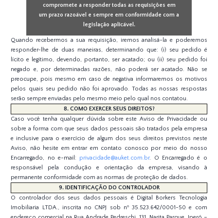
compromete a responder todas as requisições em
um prazo razoável e sempre em conformidade com a
legislação aplicável.
Quando recebermos a sua requisição, iremos analisá-la e poderemos
responder-lhe de duas maneiras, determinando que: (i) seu pedido é
lícito e legítimo, devendo, portanto, ser acatado; ou (ii) seu pedido foi
negado e, por determinadas razões, não poderá ser acatado. Não se
preocupe, pois mesmo em caso de negativa informaremos os motivos
pelos quais seu pedido não foi aprovado. Todas as nossas respostas
serão sempre enviadas pelo mesmo meio pelo qual nos contatou.
8. COMO EXERCER SEUS DIREITOS?
Caso você tenha qualquer dúvida sobre este Aviso de Privacidade ou
sobre a forma com que seus dados pessoais são tratados pela empresa
e inclusive para o exercício de algum dos seus direitos previstos neste
Aviso, não hesite em entrar em contato conosco por meio do nosso
Encarregado, no e-mail:
privacidade@auket.com.br
. O Encarregado é o
responsável pela condução e orientação da empresa, visando à
permanente conformidade com as normas de proteção de dados.
9. IDENTIFICAÇÃO DO CONTROLADOR
O controlador dos seus dados pessoais é Digital Borkers Tecnologia
Imobiliaria LTDA., inscrita no CNPJ sob nº 35.523.642/0001-50 e com
endereço comercial na Rua Andrade Pedreschi, 131, Narita Parque, Iperó –