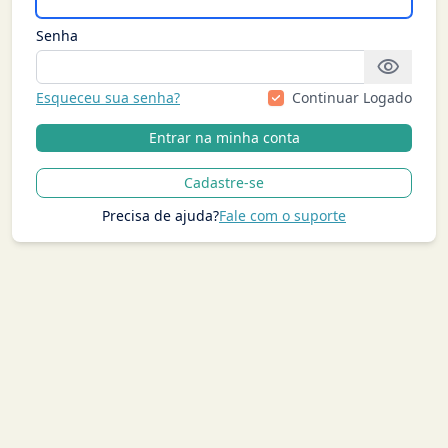
Senha
visibility
Esqueceu sua senha?
Continuar Logado
Entrar na minha conta
Cadastre-se
Precisa de ajuda?
Fale com o suporte